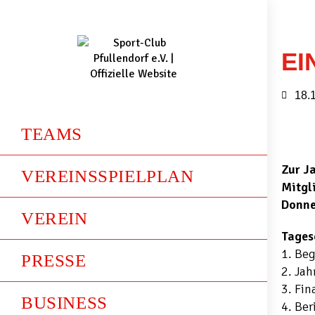
EI
18.
TEAMS
Zur J
VEREINSSPIELPLAN
Mitgl
Donne
VEREIN
Tages
1. Beg
PRESSE
2. Jah
3. Fin
BUSINESS
4. Ber