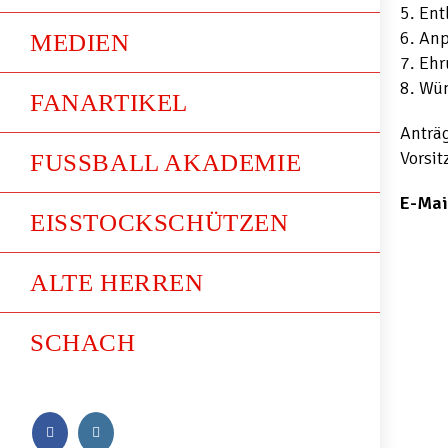
5. Ent
6. An
MEDIEN
7. Eh
8. Wü
FANARTIKEL
Anträg
Vorsit
FUSSBALL AKADEMIE
E-Mai
EISSTOCKSCHÜTZEN
ALTE HERREN
SCHACH