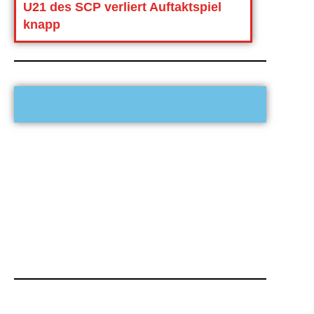
U21 des SCP verliert Auftaktspiel
knapp