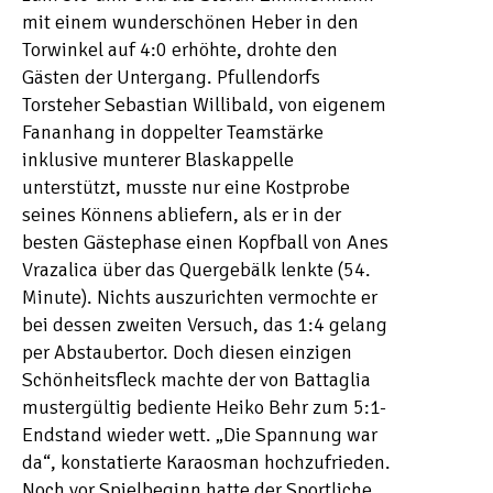
mit einem wunderschönen Heber in den
Torwinkel auf 4:0 erhöhte, drohte den
Gästen der Untergang. Pfullendorfs
Torsteher Sebastian Willibald, von eigenem
Fananhang in doppelter Teamstärke
inklusive munterer Blaskappelle
unterstützt, musste nur eine Kostprobe
seines Könnens abliefern, als er in der
besten Gästephase einen Kopfball von Anes
Vrazalica über das Quergebälk lenkte (54.
Minute). Nichts auszurichten vermochte er
bei dessen zweiten Versuch, das 1:4 gelang
per Abstaubertor. Doch diesen einzigen
Schönheitsfleck machte der von Battaglia
mustergültig bediente Heiko Behr zum 5:1-
Endstand wieder wett. „Die Spannung war
da“, konstatierte Karaosman hochzufrieden.
Noch vor Spielbeginn hatte der Sportliche