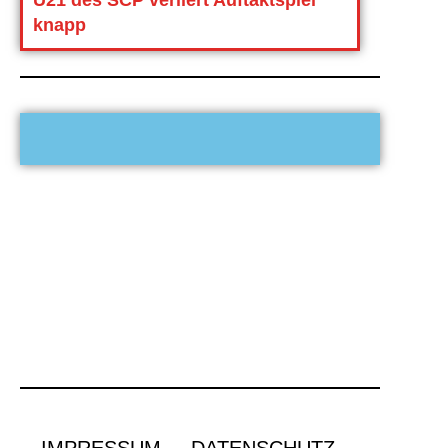
U21 des SCP verliert Auftaktspiel
knapp