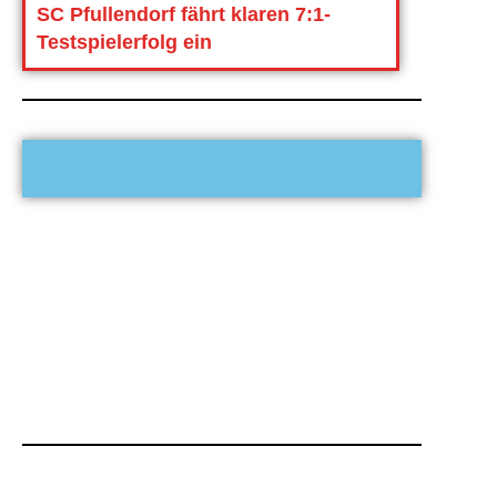
SC Pfullendorf fährt klaren 7:1-
Testspielerfolg ein