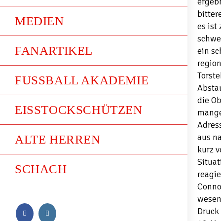
ergeb
bitter
MEDIEN
es ist
schwer
FANARTIKEL
ein sc
regio
Torste
FUSSBALL AKADEMIE
Absta
die Ob
EISSTOCKSCHÜTZEN
mangel
Adress
aus na
ALTE HERREN
kurz 
Situat
SCHACH
reagie
Connor
wesen
Druck