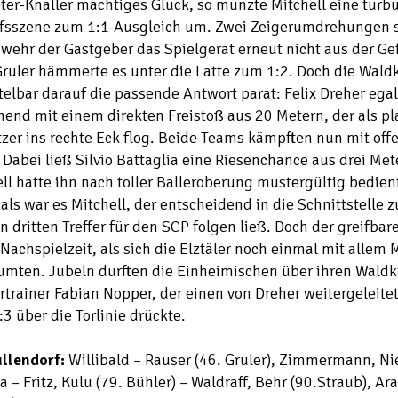
er-Knaller mächtiges Glück, so münzte Mitchell eine turb
ffsszene zum 1:1-Ausgleich um. Zwei Zeigerumdrehungen s
wehr der Gastgeber das Spielgerät erneut nicht aus der G
ruler hämmerte es unter die Latte zum 1:2. Doch die Waldk
elbar darauf die passende Antwort parat: Felix Dreher egal
nd mit einem direkten Freistoß aus 20 Metern, der als pla
zer ins rechte Eck flog. Beide Teams kämpften nun mit of
. Dabei ließ Silvio Battaglia eine Riesenchance aus drei Met
ll hatte ihn nach toller Balleroberung mustergültig bedien
ls war es Mitchell, der entscheidend in die Schnittstelle z
n dritten Treffer für den SCP folgen ließ. Doch der greifbar
 Nachspielzeit, als sich die Elztäler noch einmal mit allem 
umten. Jubeln durften die Einheimischen über ihren Waldk
rtrainer Fabian Nopper, der einen von Dreher weitergeleite
3 über die Torlinie drückte.
ullendorf:
Willibald – Rauser (46. Gruler), Zimmermann, N
 – Fritz, Kulu (79. Bühler) – Waldraff, Behr (90.Straub), Ara