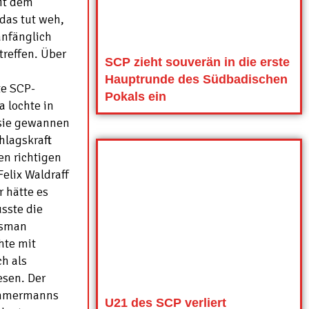
it dem
 das tut weh,
anfänglich
rtreffen. Über
SCP zieht souverän in die erste
Hauptrunde des Südbadischen
te SCP-
Pokals ein
a lochte in
 sie gewannen
hlagskraft
en richtigen
elix Waldraff
r hätte es
sste die
osman
hte mit
h als
esen. Der
Zimmermanns
U21 des SCP verliert