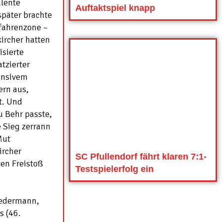
ulente
Auftaktspiel knapp
päter brachte
efahrenzone –
ircher hatten
isierte
tzierter
fensivem
ern aus,
t. Und
u Behr passte,
e Sieg zerrann
Mut
ircher
SC Pfullendorf fährt klaren 7:1-
ten Freistoß
Testspielerfolg ein
iedermann,
s (46.