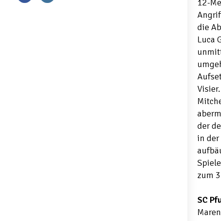
12-Met
Angri
die Ab
Luca G
unmitt
umgehe
Aufset
Visier
Mitche
aberma
der de
in der
aufbä
Spiele
zum 3:
SC Pf
Marena