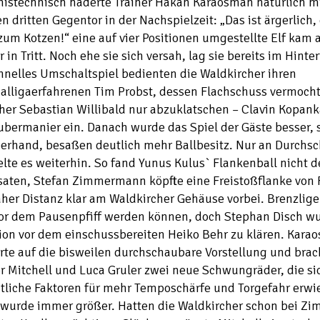
nistechnisch haderte Trainer Hakan Karaosman natürlich m
en dritten Gegentor in der Nachspielzeit: „Das ist ärgerlich,
 zum Kotzen!“ eine auf vier Positionen umgestellte Elf kam 
 in Tritt. Noch ehe sie sich versah, lag sie bereits im Hinte
hnelles Umschaltspiel bedienten die Waldkircher ihren
nalligaerfahrenen Tim Probst, dessen Flachschuss vermoch
her Sebastian Willibald nur abzuklatschen – Clavin Kopank
ubermanier ein. Danach wurde das Spiel der Gäste besser,
erhand, besaßen deutlich mehr Ballbesitz. Nur an Durchsc
te es weiterhin. So fand Yunus Kulus` Flankenball nicht d
aten, Stefan Zimmermann köpfte eine Freistoßflanke von F
her Distanz klar am Waldkircher Gehäuse vorbei. Brenzlige
vor dem Pausenpfiff werden können, doch Stephan Disch wu
ion vor dem einschussbereiten Heiko Behr zu klären. Kara
rte auf die bisweilen durchschaubare Vorstellung und brac
 Mitchell und Luca Gruler zwei neue Schwungräder, die sic
tliche Faktoren für mehr Temposchärfe und Torgefahr erwi
 wurde immer größer. Hatten die Waldkircher schon bei 