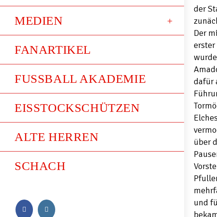
der St
MEDIEN
zunäch
Der mi
erster
FANARTIKEL
wurde 
Amado
FUSSBALL AKADEMIE
dafür 
Führun
Tormög
EISSTOCKSCHÜTZEN
Elche
vermo
ALTE HERREN
über d
Pause
SCHACH
Vorste
Pfull
mehrfa
und fü
bekam