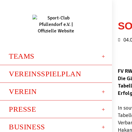
SO
04.
TEAMS
FV RW
VEREINSSPIELPLAN
Die G
Tabell
VEREIN
Erfol
In sou
PRESSE
Tabell
Verba
BUSINESS
Hakan 