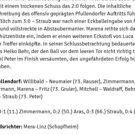
it einem trockenen Schuss das 2:0 folgen. Die inhaltliche
hreibung des offensiv geprägten Pfullendorfer Auftritts füh
ßlich zum 3:0 – Straub war nach einer Eckballeingabe von
 und vollstreckte in Abstaubermanier. Marena reihte sich da
hützenliste ein, indem er einen weiteren Eckstoß von Luca
n Treffer einköpfte. In seiner Schlussbetrachtung bedauert
s Heiko Behr, der den Ball vor dem leeren Tor nicht richtig t
l Peter im Finish versäumten, den ungefährdeten Erfolg h
uben.
ullendorf:
Willibald – Neumaier (73. Rauser), Zimmermann
mann, Marena – Fritz (73. Gruler), Mitchell – Waldraff, Behr
– Straub (73. Peter)
:1 (11.) Zimmermann, 0:2 (50.) Aras, 0:3 (66.) Straub, 0:4
dsrichter:
Mera-Linz (Schopfheim)