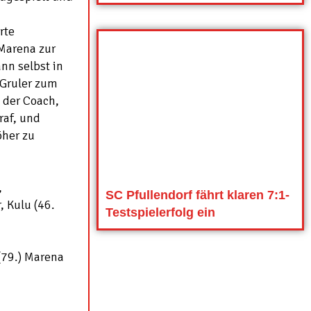
rte
 Marena zur
nn selbst in
 Gruler zum
e der Coach,
raf, und
öher zu
,
SC Pfullendorf fährt klaren 7:1-
, Kulu (46.
Testspielerfolg ein
 (79.) Marena