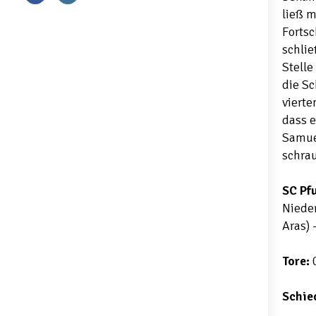
ließ m
Fortsc
schlie
Stelle
die Sc
vierte
dass e
Samue
schra
SC Pf
Nieder
Aras) 
Tore:
0
Schie