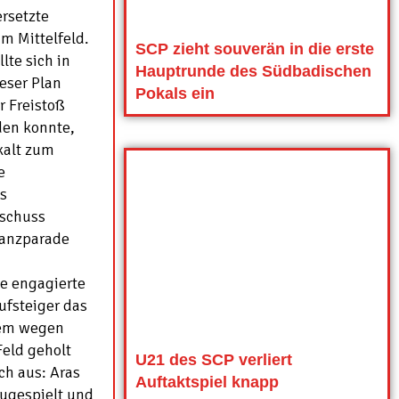
ersetzte
m Mittelfeld.
SCP zieht souverän in die erste
lte sich in
Hauptrunde des Südbadischen
ieser Plan
Pokals ein
r Freistoß
den konnte,
kalt zum
e
s
zschuss
lanzparade
e engagierte
ufsteiger das
dem wegen
Feld geholt
U21 des SCP verliert
ch aus: Aras
Auftaktspiel knapp
zugespielt und