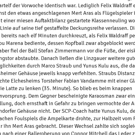
artelf der Vorwoche identisch war. Lediglich Felix Waldraff 
st den etwas angeschlagenen Mert Aras als Flügelspieler i
t einer miesen Auftaktbilanz gestartete Klassenneuling wol
 Linie auf seine tief gestaffelte Deckungsreihe verlassen. D
bereits nach elf Minuten durchkreuzt, als Felix Waldraff pe
u Marena bediente, dessen Kopfball zwar abgeblockt wer
aber fiel der Ball Stefan Zimmermann vor die Füße, der eis
gstor abstaubte. Danach ließen die Linzgauer weitere gut
lichkeiten durch Marco Straub und Yunus Kulu aus, die da
sheimer Gehäuse jeweils knapp verfehlten. Straubs Distan
chte Elchesheims Torsteher Fabian Vandamme mit einer G
ie Latte zu lenken (35. Minute). So blieb es beim knappen
nvorsprung. Dem Gegner bescheinigte Karaosman zwar ein
llung, doch ernsthaft in Gefahr zu bringen vermochte der A
endorfer Gehäuse nicht. Der SCP-Coach hatte Yunus Kulu, 
chen Foulspiels die Ampelkarte drohte, zur Halbzeit vom 
r ihn Mert Aras gebracht. Dieser Wechsel zahlte sich soglei
 nach einer Balleroberung von Connor Mitchell das Leder 