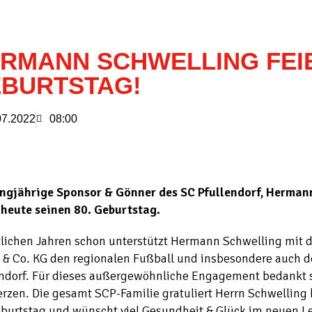
RMANN SCHWELLING FEIE
BURTSTAG!
07.2022
08:00
angjährige Sponsor & Gönner des SC Pfullendorf, Herman
 heute seinen 80. Geburtstag.
tlichen Jahren schon unterstützt Hermann Schwelling mit 
& Co. KG den regionalen Fußball und insbesondere auch 
endorf. Für dieses außergewöhnliche Engagement bedankt 
rzen. Die gesamt SCP-Familie gratuliert Herrn Schwelling
eburtstag und wünscht viel Gesundheit & Glück im neuen L