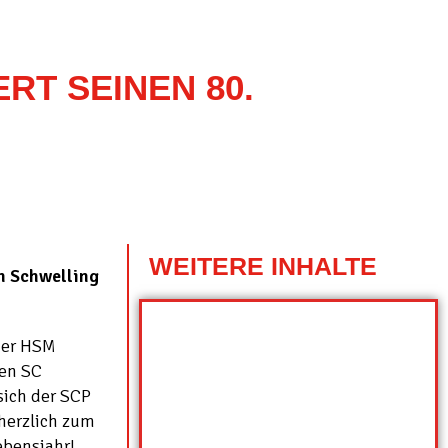
RT SEINEN 80.
WEITERE INHALTE
n Schwelling
der HSM
den SC
sich der SCP
 herzlich zum
ebensjahr!