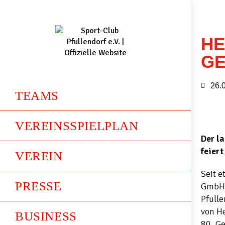
HE
GE
26.
TEAMS
VEREINSSPIELPLAN
Der l
feiert
VEREIN
Seit e
PRESSE
GmbH 
Pfull
von He
BUSINESS
80. G