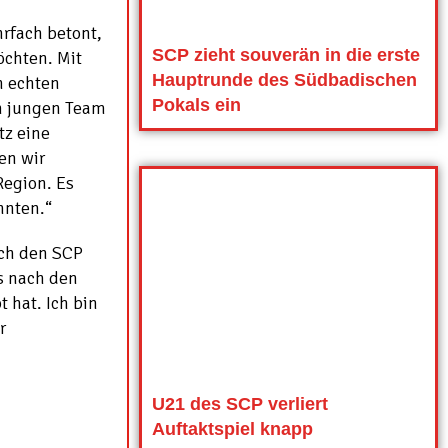
rfach betont,
SCP zieht souverän in die erste
öchten. Mit
Hauptrunde des Südbadischen
n echten
Pokals ein
em jungen Team
tz eine
en wir
Region. Es
nnten.“
ich den SCP
ss nach den
 hat. Ich bin
r
U21 des SCP verliert
Auftaktspiel knapp