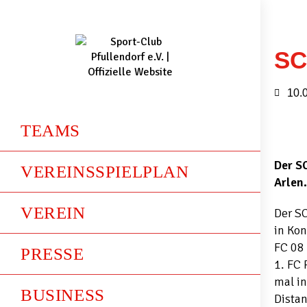
SC
10.
TEAMS
Der S
VEREINSSPIELPLAN
Arlen.
VEREIN
Der SC
in Kon
FC 08 
PRESSE
1. FC 
mal in
BUSINESS
Dista