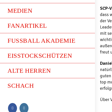
SCP-V
MEDIEN
dass w
der Ve
FANARTIKEL
Leader
mit se
wicht
FUSSBALL AKADEMIE
außer
freut 
EISSTOCKSCHÜTZEN
Danie
natürl
ALTE HERREN
guten 
top mo
SCHACH
erfolg
Über V