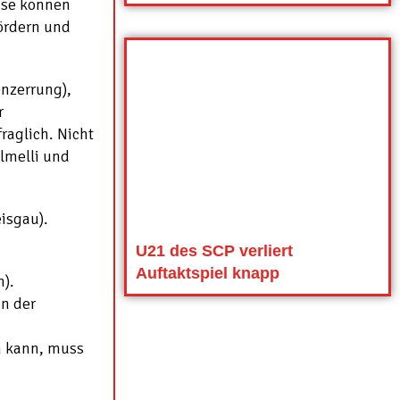
eise können
fördern und
enzerrung),
r
raglich. Nicht
lmelli und
eisgau).
U21 des SCP verliert
Auftaktspiel knapp
h).
n der
n kann, muss