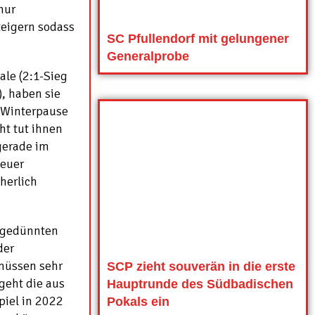
nur
teigern sodass
SC Pfullendorf mit gelungener
Generalprobe
ale (2:1-Sieg
, haben sie
r Winterpause
ht tut ihnen
 gerade im
neuer
herlich
sgedünnten
der
 müssen sehr
SCP zieht souverän in die erste
geht die aus
Hauptrunde des Südbadischen
piel in 2022
Pokals ein