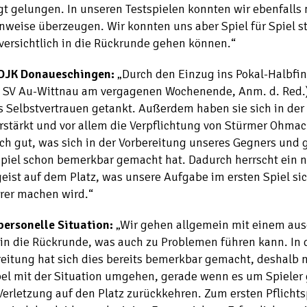
t gelungen. In unseren Testspielen konnten wir ebenfalls 
weise überzeugen. Wir konnten uns aber Spiel für Spiel s
versichtlich in die Rückrunde gehen können.“
DJK Donaueschingen:
„Durch den Einzug ins Pokal-Halbfin
 SV Au-Wittnau am vergagenen Wochenende, Anm. d. Red.)
s Selbstvertrauen getankt. Außerdem haben sie sich in de
rstärkt und vor allem die Verpflichtung von Stürmer Ohmac
ich gut, was sich in der Vorbereitung unseres Gegners und
spiel schon bemerkbar gemacht hat. Dadurch herrscht ein 
ist auf dem Platz, was unsere Aufgabe im ersten Spiel sic
rer machen wird.“
personelle Situation:
„Wir gehen allgemein mit einem au
in die Rückrunde, was auch zu Problemen führen kann. In 
reitung hat sich dies bereits bemerkbar gemacht, deshalb
el mit der Situation umgehen, gerade wenn es um Spieler 
Verletzung auf den Platz zurückkehren. Zum ersten Pflichts