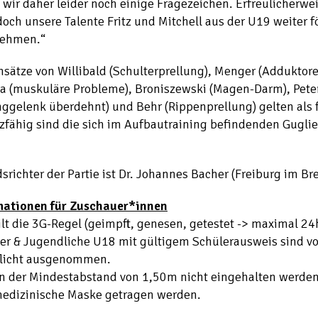
wir daher leider noch einige Fragezeichen. Erfreulicherw
doch unsere Talente Fritz und Mitchell aus der U19 weiter 
ehmen.“
nsätze von Willibald (Schulterprellung), Menger (Adduktor
a (muskuläre Probleme), Broniszewski (Magen-Darm), Pete
ggelenk überdehnt) und Behr (Rippenprellung) gelten als f
zfähig sind die sich im Aufbautraining befindenden Guglie
srichter der Partie ist Dr. Johannes Bacher (Freiburg im Br
mationen für Zuschauer*innen
ilt die 3G-Regel (geimpft, genesen, getestet -> maximal 24
er & Jugendliche U18 mit gültigem Schülerausweis sind vo
flicht ausgenommen.
n der Mindestabstand von 1,50m nicht eingehalten werde
medizinische Maske getragen werden.