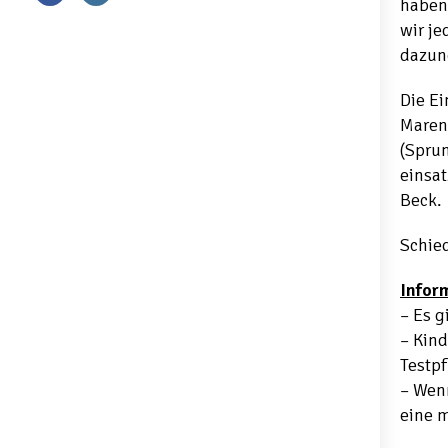
haben 
wir je
dazun
Die Ei
Maren
(Sprun
einsat
Beck.
Schied
Infor
– Es g
– Kind
Testp
– Wen
eine 