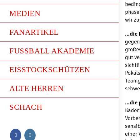
beding
phasen
MEDIEN
wir zu
FANARTIKEL
…die 
gegen
große
FUSSBALL AKADEMIE
gut ve
sichtl
EISSTOCKSCHÜTZEN
Pokal
Teamge
ALTE HERREN
schwe
…die 
SCHACH
Kader 
Vorbe
sensib
einer 