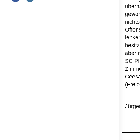
überh
gewoh
nicht
Offens
lenke
besit
aber n
SC Pf
Zimme
Ceesa
(Freib
Jürge