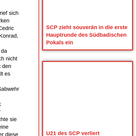
ief sich
rken
SCP zieht souverän in die erste
Cedric
Hauptrunde des Südbadischen
 Konrad,
Pokals ein
 da
h nicht
t den
lt es
ußabwehr
k
r
hte sie
eine
U21 des SCP verliert
er diese