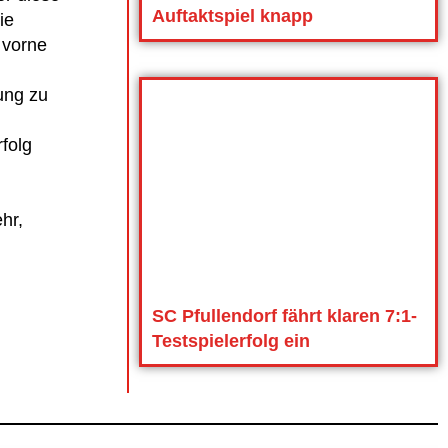
Auftaktspiel knapp
ie
 vorne
ung zu
folg
hr,
SC Pfullendorf fährt klaren 7:1-
Testspielerfolg ein