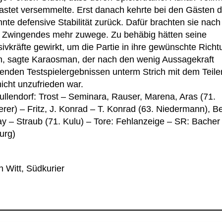
astet versemmelte. Erst danach kehrte bei den Gästen d
nte defensive Stabilität zurück. Dafür brachten sie nach
s Zwingendes mehr zuwege. Zu behäbig hätten seine
ivkräfte gewirkt, um die Partie in ihre gewünschte Richt
n, sagte Karaosman, der nach den wenig Aussagekraft
zenden Testspielergebnissen unterm Strich mit dem Teiler
icht unzufrieden war.
ullendorf: Trost – Seminara, Rauser, Marena, Aras (71.
rer) – Fritz, J. Konrad – T. Konrad (63. Niedermann), Be
y – Straub (71. Kulu) – Tore: Fehlanzeige – SR: Bacher
urg)
n Witt, Südkurier