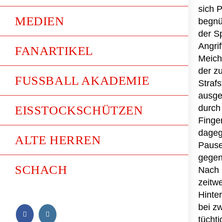
sich 
MEDIEN
begnüg
der Sp
Angri
FANARTIKEL
Meich
der z
FUSSBALL AKADEMIE
Strafs
ausge
durch
EISSTOCKSCHÜTZEN
Finge
dageg
ALTE HERREN
Pause
gegen 
SCHACH
Nach 
zeitwe
Hinte
bei z
tüchti