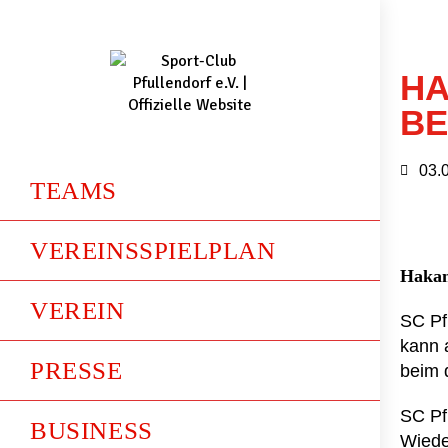
HA
B
03.
TEAMS
VEREINSSPIELPLAN
Hakan
VEREIN
SC Pfu
kann 
PRESSE
beim 
SC Pf
BUSINESS
Wiede