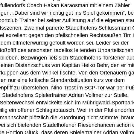
Pfullendorfs Coach Hakan Karaosman mit einem Zähler
en. „Dabei sind wir richtig gut ins Spiel gekommen“, ber
ortclub-Trainer bei seiner Auflistung auf die eigenen sta
ffsszenen. Zweimal parierte Stadelhofens Schlussmann 
el exzellent gegen den pfeilschnellen Rechtsaußen Tim
udem elfmeterwürdig gefoult worden sei. Leider sei der
toßpfiff des ansonsten tadellos leitenden Unparteiischen
blieben. Bezwingen ließ sich Stadelhofens Torsteher auc
 einen Distanzschuss von Kapitän Heiko Behr, den er mi
rkuppen aus dem Winkel fischte. Von den Ortenauern ga
en nur eine kritische Standardsituation kurz vor dem
npfiff zu überstehen, Nino Trost im SCP-Tor war per F
Stadelhofens Spielertrainer Adrian Vollmer zur Stelle.
Seitenwechsel entwickelte sich im Mührigwald-Sportpar
ilig ein offener Schlagabtausch. Weil in der Pfullendorfe
rmannschaft plötzlich die Zuordnung nicht stimmte, brauc
wei sich bietenden Stadelhofener Riesenchancen schon 
ge Portion Glück, dass deren Spielertrainer Adrian Vollm