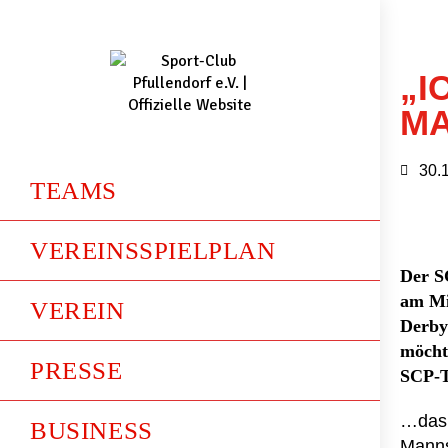
„I
MA
30.
TEAMS
VEREINSSPIELPLAN
Der SC
am Mi
VEREIN
Derby
möchte
PRESSE
SCP-T
…das 
BUSINESS
Manns