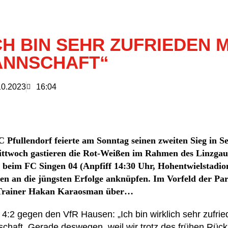
CH BIN SEHR ZUFRIEDEN 
NNSCHAFT“
10.2023
16:04
 Pfullendorf feierte am Sonntag seinen zweiten Sieg in Se
ttwoch gastieren die Rot-Weißen im Rahmen des Linzga
 beim FC Singen 04 (Anpfiff 14:30 Uhr, Hohentwielstadio
n an die jüngsten Erfolge anknüpfen. Im Vorfeld der Part
rainer Hakan Karaosman über…
4:2 gegen den VfR Hausen: „Ich bin wirklich sehr zufrie
chaft. Gerade deswegen, weil wir trotz des frühen Rück