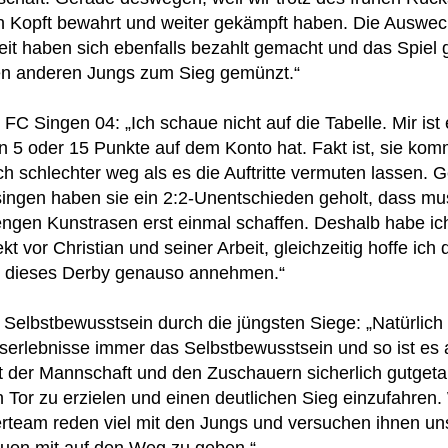
n Kopft bewahrt und weiter gekämpft haben. Die Auswec
eit haben sich ebenfalls bezahlt gemacht und das Spie
en anderen Jungs zum Sieg gemünzt.“
C Singen 04: „Ich schaue nicht auf die Tabelle. Mir ist 
n 5 oder 15 Punkte auf dem Konto hat. Fakt ist, sie ko
ch schlechter weg als es die Auftritte vermuten lassen. 
singen haben sie ein 2:2-Unentschieden geholt, dass mu
ngen Kunstrasen erst einmal schaffen. Deshalb habe ic
t vor Christian und seiner Arbeit, gleichzeitig hoffe ich
 dieses Derby genauso annehmen.“
Selbstbewusstsein durch die jüngsten Siege: „Natürlich 
gserlebnisse immer das Selbstbewusstsein und so ist es 
t der Mannschaft und den Zuschauern sicherlich gutget
n Tor zu erzielen und einen deutlichen Sieg einzufahren.
erteam reden viel mit den Jungs und versuchen ihnen uns