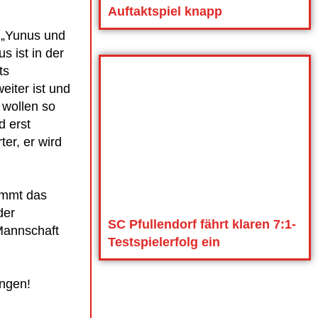
Auftaktspiel knapp
 „Yunus und
s ist in der
ts
eiter ist und
 wollen so
d erst
er, er wird
ommt das
der
SC Pfullendorf fährt klaren 7:1-
Mannschaft
Testspielerfolg ein
ingen!