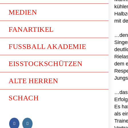
kühle
MEDIEN
Halbz
mit d
FANARTIKEL
…den F
Singe
FUSSBALL AKADEMIE
deutli
Riela
EISSTOCKSCHÜTZEN
dem e
Respek
Jungs
ALTE HERREN
…das 
SCHACH
Erfol
Es ha
als ei
Train