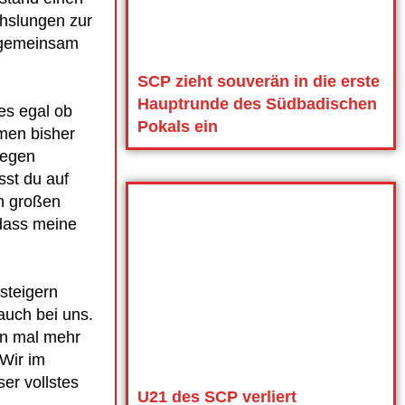
hslungen zur
l gemeinsam
SCP zieht souverän in die erste
Hauptrunde des Südbadischen
es egal ob
Pokals ein
mmen bisher
Gegen
sst du auf
h großen
 dass meine
steigern
auch bei uns.
an mal mehr
 Wir im
er vollstes
U21 des SCP verliert