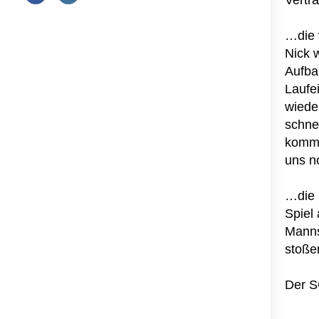
Vertr
…die 
Nick w
Aufba
Laufei
wieder
schne
komme
uns n
…die 
Spiel 
Manns
stoßen
Der SC