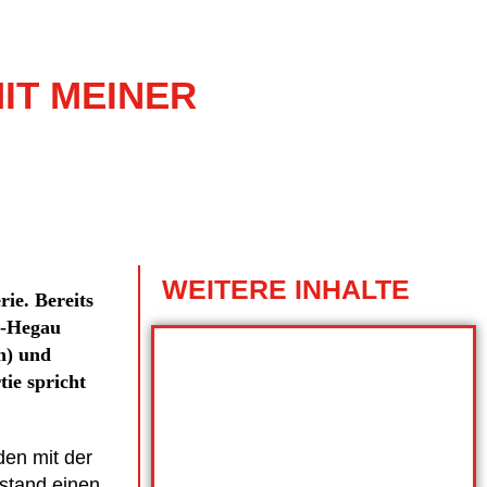
MIT MEINER
WEITERE INHALTE
rie. Bereits
u-Hegau
n) und
ie spricht
den mit der
stand einen