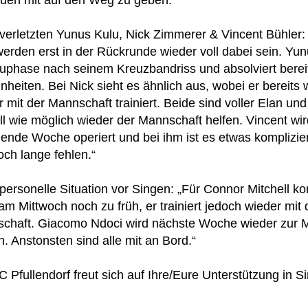
auen mit auf den Weg zu geben.“
verletzten Yunus Kulu, Nick Zimmerer & Vincent Bühler:
erden erst in der Rückrunde wieder voll dabei sein. Yunu
uphase nach seinem Kreuzbandriss und absolviert berei
nheiten. Bei Nick sieht es ähnlich aus, wobei er bereits w
 mit der Mannschaft trainiert. Beide sind voller Elan und
ll wie möglich wieder der Mannschaft helfen. Vincent wir
nde Woche operiert und bei ihm ist es etwas kompliziert
och lange fehlen.“
personelle Situation vor Singen: „Für Connor Mitchell k
am Mittwoch noch zu früh, er trainiert jedoch wieder mit 
chaft. Giacomo Ndoci wird nächste Woche wieder zur 
. Anstonsten sind alle mit an Bord.“
 Pfullendorf freut sich auf Ihre/Eure Unterstützung in S