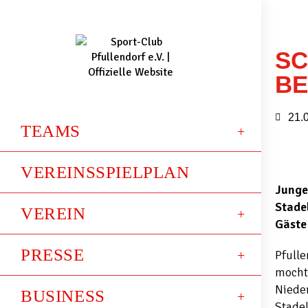
SC
BE
21.
TEAMS
VEREINSSPIELPLAN
Junge
Stade
VEREIN
Gäste
PRESSE
Pfull
mochte
Nieder
BUSINESS
Stadel