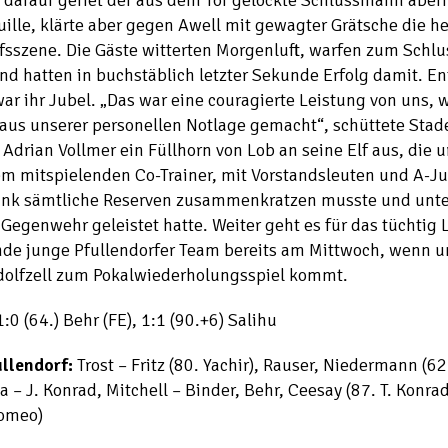
 darauf geriet der aus dem Tor gelockte Schlussmann aberm
ille, klärte aber gegen Awell mit gewagter Grätsche die he
fsszene. Die Gäste witterten Morgenluft, warfen zum Schlu
nd hatten in buchstäblich letzter Sekunde Erfolg damit. E
ar ihr Jubel. „Das war eine couragierte Leistung von uns, 
aus unserer personellen Notlage gemacht“, schüttete Stad
Adrian Vollmer ein Füllhorn von Lob an seine Elf aus, die 
m mitspielenden Co-Trainer, mit Vorstandsleuten und A-Ju
ank sämtliche Reserven zusammenkratzen musste und unte
Gegenwehr geleistet hatte. Weiter geht es für das tüchtig 
nde junge Pfullendorfer Team bereits am Mittwoch, wenn u
dolfzell zum Pokalwiederholungsspiel kommt.
:0 (64.) Behr (FE), 1:1 (90.+6) Salihu
ullendorf:
Trost – Fritz (80. Yachir), Rauser, Niedermann (62
 – J. Konrad, Mitchell – Binder, Behr, Ceesay (87. T. Konrad
Romeo)