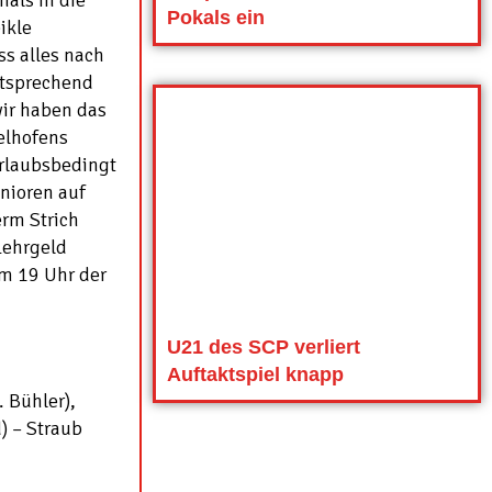
als in die
Pokals ein
ikle
ss alles nach
ntsprechend
wir haben das
elhofens
urlaubsbedingt
nioren auf
rm Strich
Lehrgeld
m 19 Uhr der
U21 des SCP verliert
Auftaktspiel knapp
. Bühler),
) – Straub