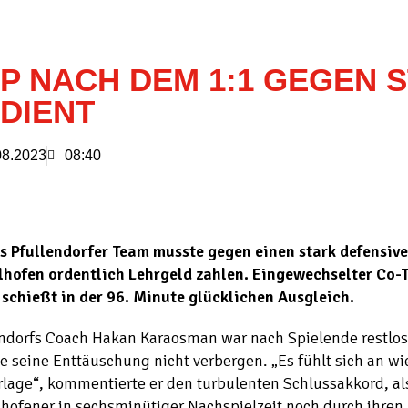
P NACH DEM 1:1 GEGEN 
DIENT
08.2023
08:40
s Pfullendorfer Team musste gegen einen stark defensiv
lhofen ordentlich Lehrgeld zahlen. Eingewechselter Co-T
 schießt in der 96. Minute glücklichen Ausgleich.
endorfs Coach Hakan Karaosman war nach Spielende restlos
 seine Enttäuschung nicht verbergen. „Es fühlt sich an wi
lage“, kommentierte er den turbulenten Schlussakkord, al
hofener in sechsminütiger Nachspielzeit noch durch ihren