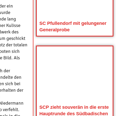
der ein
 wurde
unde lang
SC Pfullendorf mit gelungener
her Kulisse
Generalprobe
lwerk des
aum geschickt
tz der totalen
boten sich
 Bild. Als
h der
andelte den
en sich bei
erhalten der
e
l Niedermann
SCP zieht souverän in die erste
 verfehlt.
Hauptrunde des Südbadischen