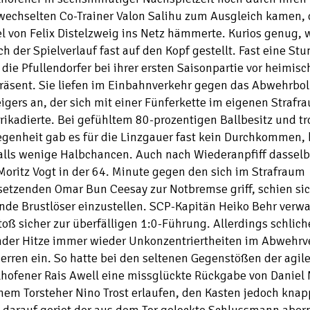
wechselten Co-Trainer Valon Salihu zum Ausgleich kamen, 
l von Felix Distelzweig ins Netz hämmerte. Kurios genug,
h der Spielverlauf fast auf den Kopf gestellt. Fast eine St
die Pfullendorfer bei ihrer ersten Saisonpartie vor heimisc
räsent. Sie liefen im Einbahnverkehr gegen das Abwehrbol
igers an, der sich mit einer Fünferkette im eigenen Strafr
rikadierte. Bei gefühltem 80-prozentigen Ballbesitz und tro
genheit gab es für die Linzgauer fast kein Durchkommen, 
alls wenige Halbchancen. Auch nach Wiederanpfiff dasselbe
oritz Vogt in der 64. Minute gegen den sich im Strafraum
etzenden Omar Bun Ceesay zur Notbremse griff, schien sic
nde Brustlöser einzustellen. SCP-Kapitän Heiko Behr verw
toß sicher zur überfälligen 1:0-Führung. Allerdings schlich
nder Hitze immer wieder Unkonzentriertheiten im Abwehrv
rren ein. So hatte bei den seltenen Gegenstößen der agil
lhofener Rais Awell eine missglückte Rückgabe von Danie
nem Torsteher Nino Trost erlaufen, den Kasten jedoch knapp