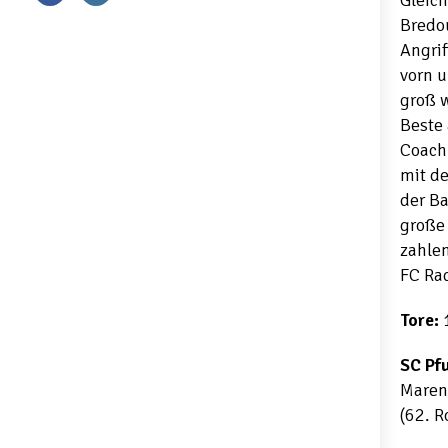
Gleich
Bredou
Angrif
vorn u
groß w
Beste 
Coach 
mit de
der B
große 
zahle
FC Ra
Tore:
1
SC Pf
Marena
(62. 