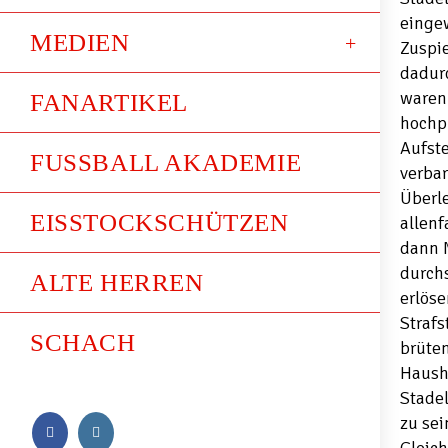
einge
MEDIEN
Zuspie
dadurc
waren 
FANARTIKEL
hochp
Aufste
FUSSBALL AKADEMIE
verbar
Überle
EISSTOCKSCHÜTZEN
allenf
dann M
durchs
ALTE HERREN
erlöse
Strafs
SCHACH
brüte
Haushe
Stade
zu sei