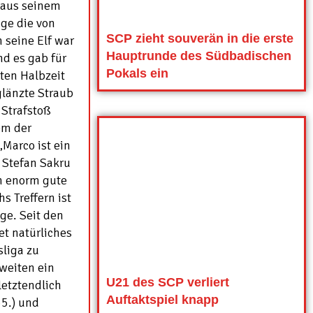
 aus seinem
ige die von
SCP zieht souverän in die erste
 seine Elf war
Hauptrunde des Südbadischen
d es gab für
Pokals ein
ten Halbzeit
glänzte Straub
 Strafstoß
em der
„Marco ist ein
r Stefan Sakru
n enorm gute
s Treffern ist
ge. Seit den
et natürliches
sliga zu
Zweiten ein
U21 des SCP verliert
letztendlich
Auftaktspiel knapp
55.) und