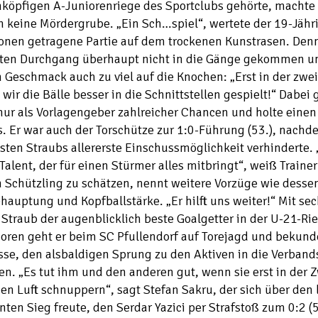
nköpfigen A-Juniorenriege des Sportclubs gehörte, machte
 keine Mördergrube. „Ein Sch…spiel“, wertete der 19-Jähr
onen getragene Partie auf dem trockenen Kunstrasen. Denn
sten Durchgang überhaupt nicht in die Gänge gekommen un
 Geschmack auch zu viel auf die Knochen: „Erst in der zwei
wir die Bälle besser in die Schnittstellen gespielt!“ Dabei 
nur als Vorlagengeber zahlreicher Chancen und holte einen
. Er war auch der Torschütze zur 1:0-Führung (53.), nachd
sten Straubs allererste Einschussmöglichkeit verhinderte. 
Talent, der für einen Stürmer alles mitbringt“, weiß Traine
 Schützling zu schätzen, nennt weitere Vorzüge wie desse
hauptung und Kopfballstärke. „Er hilft uns weiter!“ Mit sech
Straub der augenblicklich beste Goalgetter in der U-21-Rie
oren geht er beim SC Pfullendorf auf Torejagd und bekund
sse, den alsbaldigen Sprung zu den Aktiven in die Verband
en. „Es tut ihm und den anderen gut, wenn sie erst in der 
en Luft schnuppern“, sagt Stefan Sakru, der sich über den 
nten Sieg freute, den Serdar Yazici per Strafstoß zum 0:2 (