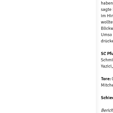
haben.
sagte 
im Hin
wollt
Blickw
Umso m
drücke
SC Pf
Schmid
Yazici
Tore:
0
Mitche
Schie
Berich