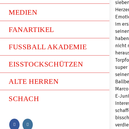
siebe
Herzen
MEDIEN
Emoti
im er
FANARTIKEL
seinen
haben 
nicht 
FUSSBALL AKADEMIE
heraus
Torpfo
EISSTOCKSCHÜTZEN
super 
seinen
ALTE HERREN
Ballbe
Marco 
E-Juni
SCHACH
Intere
schaff
bissch
verdie