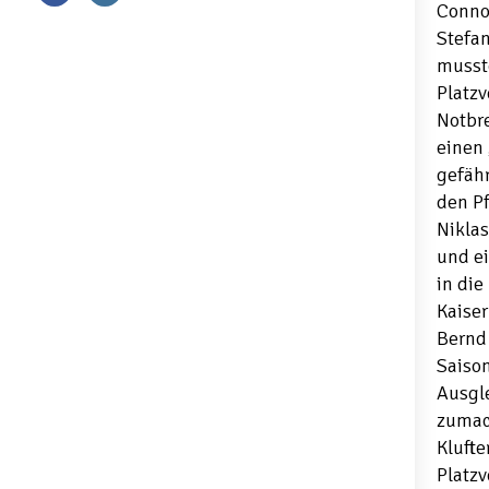
Connor
Stefan
musst
Platzv
Notbr
einen 
gefähr
den Pf
Niklas
und ei
in die
Kaiser
Bernd
Saison
Ausgle
zumac
Klufte
Platzv