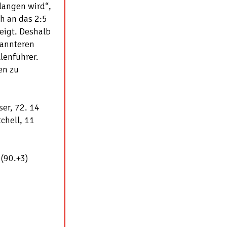
rlangen wird“,
ch an das 2:5
eigt. Deshalb
pannteren
lenführer.
en zu
ser, 72. 14
tchell, 11
 (90.+3)