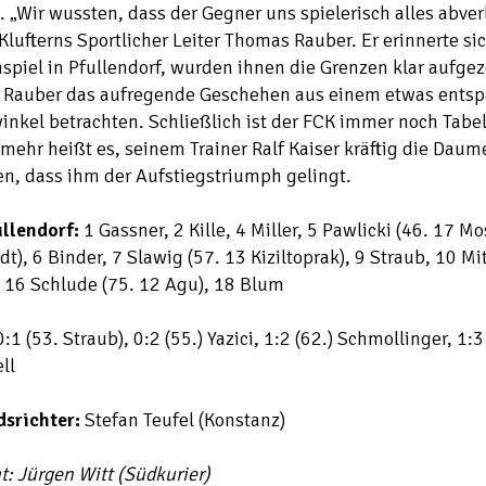
 „Wir wussten, dass der Gegner uns spielerisch alles abve
Klufterns Sportlicher Leiter Thomas Rauber. Er erinnerte si
spiel in Pfullendorf, wurden ihnen die Grenzen klar aufgez
e Rauber das aufregende Geschehen aus einem etwas ents
inkel betrachten. Schließlich ist der FCK immer noch Tabel
ehr heißt es, seinem Trainer Ralf Kaiser kräftig die Daum
n, dass ihm der Aufstiegstriumph gelingt.
ullendorf:
1 Gassner, 2 Kille, 4 Miller, 5 Pawlicki (46. 17 Mo
t), 6 Binder, 7 Slawig (57. 13 Kiziltoprak), 9 Straub, 10 Mi
, 16 Schlude (75. 12 Agu), 18 Blum
:1 (53. Straub), 0:2 (55.) Yazici, 1:2 (62.) Schmollinger, 1:3
ll
dsrichter:
Stefan Teufel (Konstanz)
t: Jürgen Witt (Südkurier)