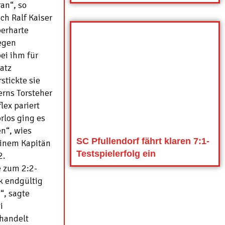
ran“, so
ch Ralf Kaiser
berharte
egen
ei ihm für
atz
stickte sie
erns Torsteher
lex pariert
rlos ging es
n“, wies
SC Pfullendorf fährt klaren 7:1-
seinem Kapitän
Testspielerfolg ein
2.
e zum 2:2-
k endgültig
“, sagte
i
ehandelt