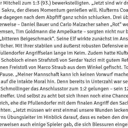
 Mitchell zum 1:3 (93.) bewerkstelligten. „Jetzt sind wir d
 Sakru, der dieses Momentum genießen will. Klufterns Coa
e dagegen nach dem Abpfiff ganz schön schlucken. Drei ü
erweise – Daniel Bauer und Carlo Malzacher sahen „Rot“ w
emsen, Tim Goldmann die Ampelkarte – sorgten nicht nur b
„bitteren Beigeschmack“. Seine Elf wirkte zunächst im Ans
licher. Mit ihrer stabilen und äußerst robusten Defensive er
ullendorfer Angriffselan lange im Keim. Zudem hatte Kluft
 Schobloch einen Strafstoß von Serdar Yazici mit gutem Ref
nen Freistoß von Marco Straub aus dem Winkel gefischt. To
 Pause. „Meiner Mannschaft kann ich keinen Vorwurf mache
 auf die intakte Moral hin. Denn bereits in Unterzahl war 
 Schmollinger das Anschlusstor zum 1:2 gelungen – sein 1
treffer. Und selbst zu acht bot sich ihnen noch eine Chanc
ich, ehe die Pfullendorfer mit dem finalen Angriff den Sac
hten. „Jetzt müssen wir erst einmal unsere Wunden lecken
rns Übungsleiter im Hinblick darauf, dass es neben den dre
erweisen auch einige Spieler gab, die sich Blessuren eing