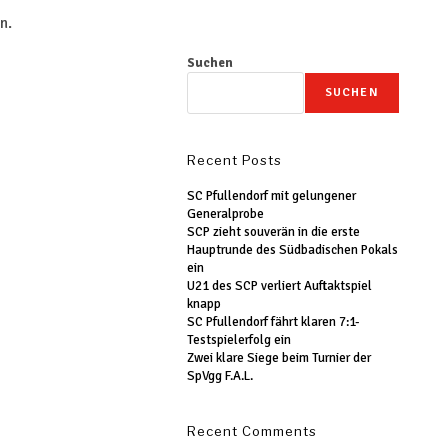
n.
Suchen
SUCHEN
Recent Posts
SC Pfullendorf mit gelungener
Generalprobe
SCP zieht souverän in die erste
Hauptrunde des Südbadischen Pokals
ein
U21 des SCP verliert Auftaktspiel
knapp
SC Pfullendorf fährt klaren 7:1-
Testspielerfolg ein
Zwei klare Siege beim Turnier der
SpVgg F.A.L.
Recent Comments