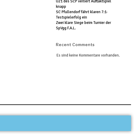
U21 des SCP verliert Auftaktspiel
knapp
SC Pfullendorf fährt klaren 7:1-
Testspielerfolg ein
Zwei klare Siege beim Turnier der
SpVgg F.A.L.
Recent Comments
Es sind keine Kommentare vorhanden.