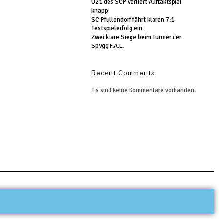
U21 des SCP verliert Auftaktspiel
knapp
SC Pfullendorf fährt klaren 7:1-
Testspielerfolg ein
Zwei klare Siege beim Turnier der
SpVgg F.A.L.
Recent Comments
Es sind keine Kommentare vorhanden.