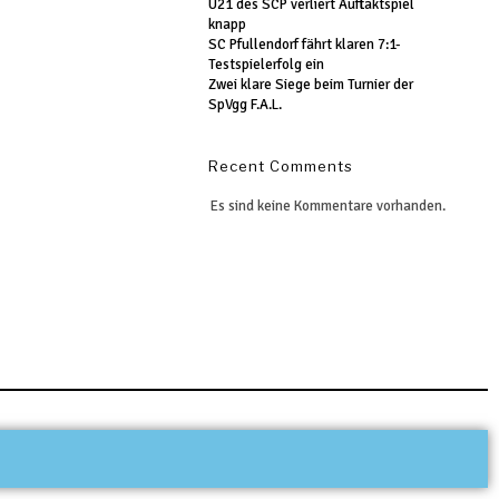
U21 des SCP verliert Auftaktspiel
knapp
SC Pfullendorf fährt klaren 7:1-
Testspielerfolg ein
Zwei klare Siege beim Turnier der
SpVgg F.A.L.
Recent Comments
Es sind keine Kommentare vorhanden.